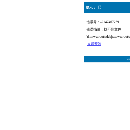
提示：【】
错误号：-2147467259
错误描述：找不到文件
'd:\wwwroot\sdzbjx\wwwroot\
立即安装
Po